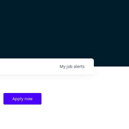
My
job
alerts
Apply now