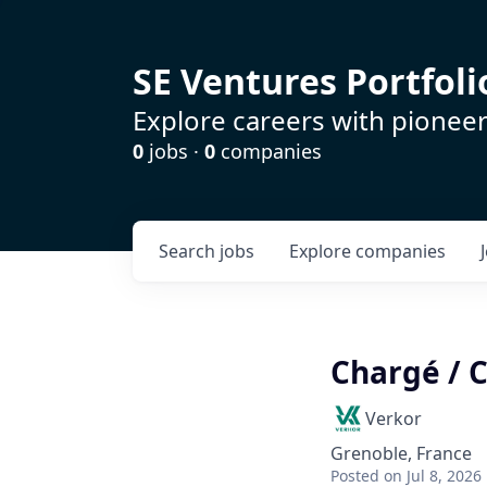
SE Ventures Portfoli
Explore careers with pioneer
0
jobs ·
0
companies
Search
jobs
Explore
companies
Chargé / 
Verkor
Grenoble, France
Posted
on Jul 8, 2026