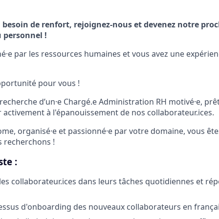
 besoin de renfort, rejoignez-nous et devenez notre pro
 personnel !
é·e par les ressources humaines et vous avez une expérien
portunité pour vous !
echerche d’un·e Chargé.e Administration RH motivé·e, prêt·
er activement à l'épanouissement de nos collaborateur.ices.
ome, organisé·e et passionné·e par votre domaine, vous êtes
 recherchons !
te :
s collaborateur.ices dans leurs tâches quotidiennes et rép
essus d'onboarding des nouveaux collaborateurs en françai