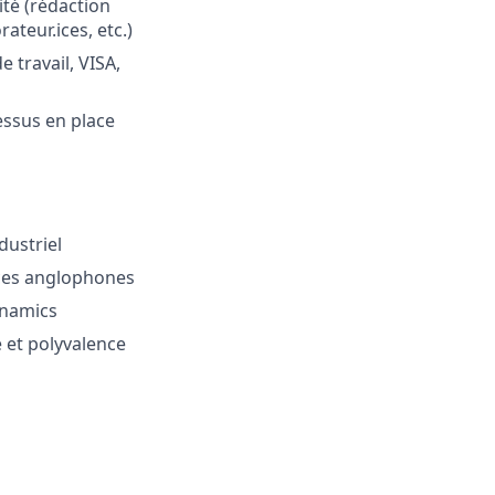
ité (rédaction
ateur.ices, etc.)
 travail, VISA,
essus en place
dustriel
ices anglophones
ynamics
é et polyvalence